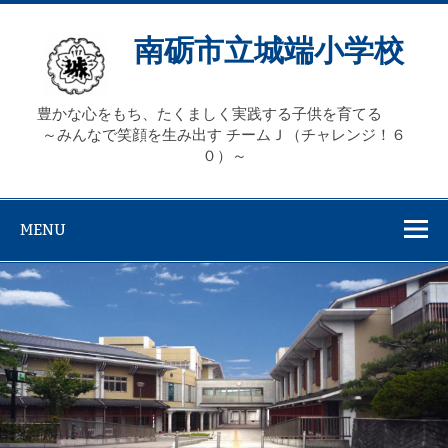
Skip
to
content
南砺市立城端小学校
豊かな心をもち、たくましく実践する子供を育てる
～みんなで笑顔を生み出す チームＪ（チャレンジ！６
０）～
MENU