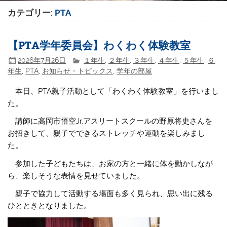
カテゴリー:
PTA
【PTA学年委員会】わくわく体験教室
2026年7月26日
１年生
,
２年生
,
３年生
,
４年生
,
５年生
,
６
年生
,
PTA
,
お知らせ・トピックス
,
学年の部屋
本日、PTA親子活動として「わくわく体験教室」を行いまし
た。
講師に高岡市悟空Jr.アスリートスクールの野原将史さんを
お招きして、親子でできるストレッチや運動を楽しみまし
た。
参加した子どもたちは、お家の方と一緒に体を動かしなが
ら、楽しそうな表情を見せていました。
親子で協力して活動する場面も多く見られ、思い出に残る
ひとときとなりました。