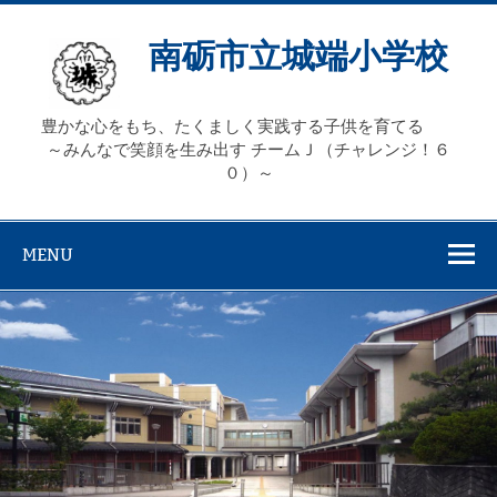
Skip
to
content
南砺市立城端小学校
豊かな心をもち、たくましく実践する子供を育てる
～みんなで笑顔を生み出す チームＪ（チャレンジ！６
０）～
MENU