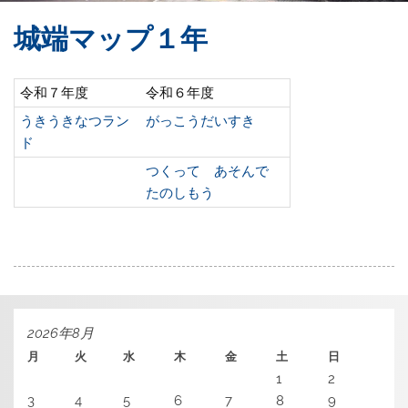
城端マップ１年
令和７年度
令和６年度
うきうきなつラン
がっこうだいすき
ド
つくって あそんで
たのしもう
2026年8月
月
火
水
木
金
土
日
1
2
3
4
5
6
7
8
9