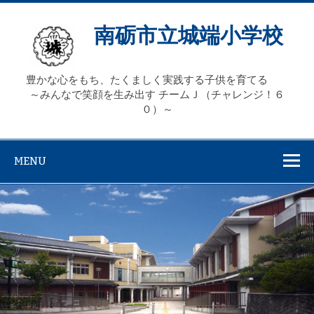
Skip
to
content
南砺市立城端小学校
豊かな心をもち、たくましく実践する子供を育てる
～みんなで笑顔を生み出す チームＪ（チャレンジ！６
０）～
MENU