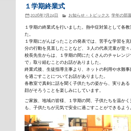
１学期終業式
2026年7月24日
お知らせ・トピックス
,
学年の部
１学期の終業式を行いました。熱中症対策として各教
た。
１学期にがんばったことの発表では、苦手な学習を克
分の行動を見直したことなど、３人の代表児童が堂々
校長先生からは、１学期の間にたくさんのチャレンジ
で」取り組むことのお話がありました。
終業式後、生徒指導主事より、ネットの利用や水難事
を過ごすことについてお話がありました。
各教室で真剣に話を聞く子供たちの姿から、実りある
顔がそろうことを楽しみにしています。
ご家族、地域の皆様、１学期の間、子供たちを温かく
も、子供たちが元気で安全に過ごすことができるよう