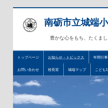
Skip
to
content
南砺市立城端
豊かな心をもち、たくま
トップページ
お知らせ・トピックス
年間行事
お問い合わせ
校長室
城端マップ
こども1