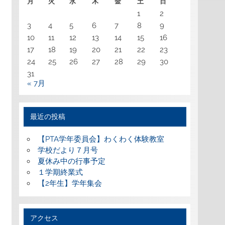
月
火
水
木
金
土
日
1
2
3
4
5
6
7
8
9
10
11
12
13
14
15
16
17
18
19
20
21
22
23
24
25
26
27
28
29
30
31
« 7月
最近の投稿
【PTA学年委員会】わくわく体験教室
学校だより７月号
夏休み中の行事予定
１学期終業式
【2年生】学年集会
アクセス