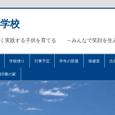
小学校
しく実践する子供を育てる ～みんなで笑顔を生み
学校便り
行事予定
学年の部屋
保健室
出
10番の家