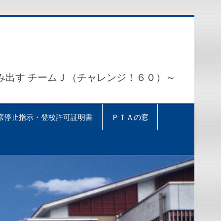
出す チームＪ（チャレンジ！６０）～
席停止指示・登校許可証明書
ＰＴＡの窓