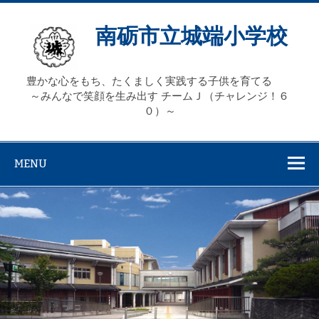
Skip
to
content
南砺市立城端小学校
豊かな心をもち、たくましく実践する子供を育てる
～みんなで笑顔を生み出す チームＪ（チャレンジ！６
０）～
MENU