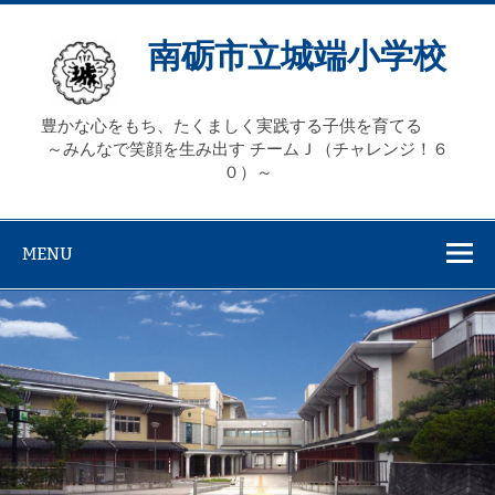
Skip
to
content
南砺市立城端小学校
豊かな心をもち、たくましく実践する子供を育てる
～みんなで笑顔を生み出す チームＪ（チャレンジ！６
０）～
MENU