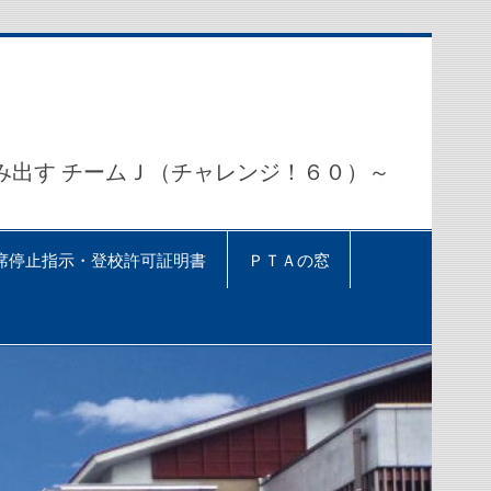
出す チームＪ（チャレンジ！６０）～
席停止指示・登校許可証明書
ＰＴＡの窓