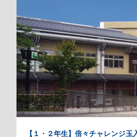
【１・２年生】倍々チャレンジ玉