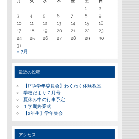
月
火
水
木
金
土
日
1
2
3
4
5
6
7
8
9
10
11
12
13
14
15
16
17
18
19
20
21
22
23
24
25
26
27
28
29
30
31
« 7月
最近の投稿
【PTA学年委員会】わくわく体験教室
学校だより７月号
夏休み中の行事予定
１学期終業式
【2年生】学年集会
アクセス