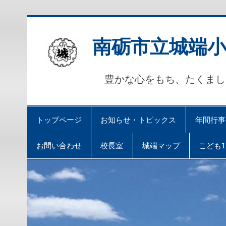
Skip
to
content
南砺市立城端
豊かな心をもち、たくま
トップページ
お知らせ・トピックス
年間行事
お問い合わせ
校長室
城端マップ
こども1