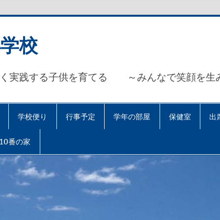
小学校
しく実践する子供を育てる ～みんなで笑顔を生み
学校便り
行事予定
学年の部屋
保健室
出
10番の家