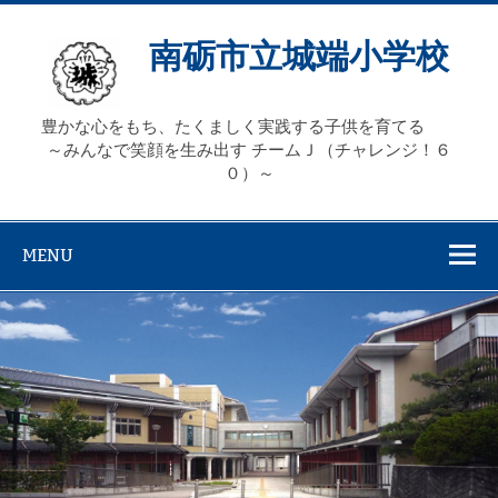
Skip
to
content
南砺市立城端小学校
豊かな心をもち、たくましく実践する子供を育てる
～みんなで笑顔を生み出す チームＪ（チャレンジ！６
０）～
MENU